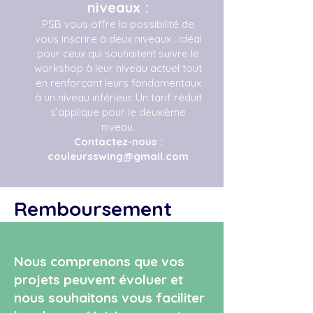
niveaux :
PSB vous offre la possibilité de
vous inscrire à deux niveaux : idéal
pour ceux qui souhaitent suivre le
workshop à leur niveau actuel tout
en renforçant leurs fondamentaux
à un niveau inférieur. Un tarif réduit
s’applique pour le deuxième
niveau.
Contactez-nous :
couleursswing@gmail.com
Remboursement
Nous comprenons que vos
projets peuvent évoluer et
nous souhaitons vous faciliter