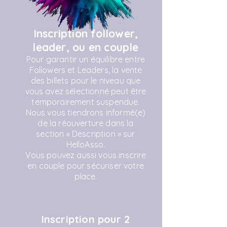
Inscription follower,
leader, ou en couple
Pour garantir un équilibre entre
Followers et Leaders, la vente
des billets pour le niveau que
vous avez sélectionné peut être
temporairement suspendue.
Nous vous tiendrons informé(e)
de la réouverture dans la
section « Description » sur
HelloAsso.
Vous pouvez aussi vous inscrire
en couple pour sécuriser votre
place.
Inscription pour 2