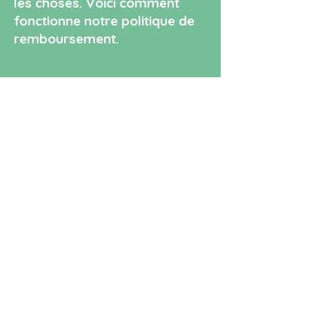
les choses. Voici comment
fonctionne notre politique de
remboursement.
Au moins
2 mois
avant le festival
Remboursemen
t à 100%
sur demande
100 %
Entre 1 et 2
mois
avant le
festival