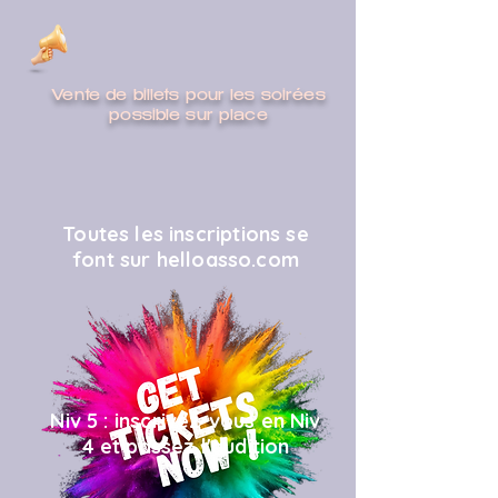
Vente de billets pour les soirées
possible sur place
Toutes les inscriptions se
font sur helloasso.com
Niv 5 : inscrivez-vous en Niv
4 et passez l'audition